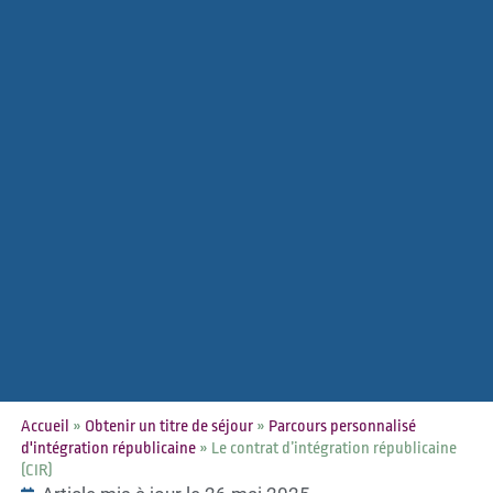
Accueil
»
Obtenir un titre de séjour
»
Parcours personnalisé
d'intégration républicaine
»
Le contrat d’intégration républicaine
(CIR)