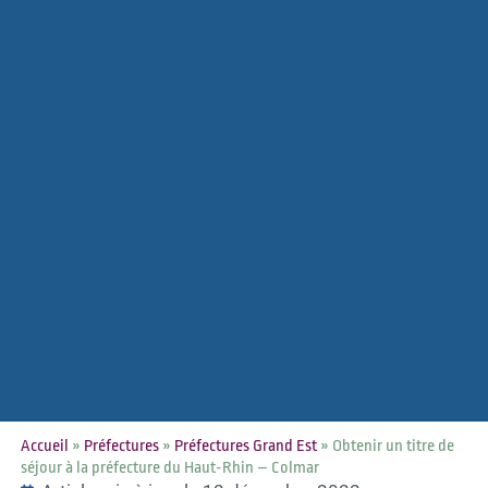
Accueil
»
Préfectures
»
Préfectures Grand Est
»
Obtenir un titre de
séjour à la préfecture du Haut-Rhin – Colmar