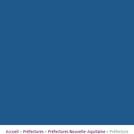
Accueil
»
Préfectures
»
Préfectures Nouvelle-Aquitaine
»
Préfecture