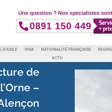
 D’ASILE
VISA
NATIONALITÉ FRANÇAISE
REGRO
ACTU
cture de
l’Orne –
Alençon