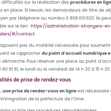
difficultés sur la réalisation des
procédures en lig
n place. Si besoin, les demandeurs de titre de s
yen par téléphone au numéro 0 806 001 620. Ils peu
e sur le lien :
https://administration-etrangers-en
culiers/#/contact
.
disposent pas du matériel nécessaire pour soumett
euvent se rapprocher
du point d’accueil numérique
démarche. Pour réserver une place au point d’accue
 61 61, le lundi ou le vendredi de 14 h 20 à 15 h 20.
alités de prise de rendez-vous
s,
une prise de rendez-vous en ligne
est nécessaire 
l’immigration de la préfecture de l’Orne :
ans la liste des procédures dématérialisées ;