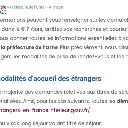
ndie
»
Préfecture de l’Orne – Alençon
2023
nformations pouvant vous renseigner sur les démarc
r dans le 61 ? Alors, arrêtez vos recherches et poursui
vous donner toutes les informations essentielles à s
à
la préfecture de l’Orne
. Plus précisément, nous all
gers, les modalités de prise de rendez-vous et les 
modalités d’accueil des étrangers
la majorité des demandes relatives aux titres de séjo
alisées. Ainsi, pour les cas suivants, toutes les
déma
trangers-en-france.interieur.gouv.fr/
:
u visas long séjour valant titre de séjour ;