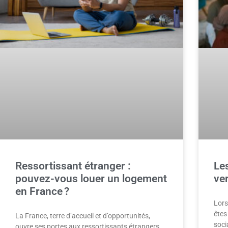
Ressortissant étranger :
Le
pouvez-vous louer un logement
ve
en France ?
Lors
êtes
La France, terre d’accueil et d’opportunités,
soci
ouvre ses portes aux ressortissants étrangers