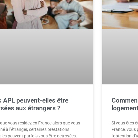
s APL peuvent-elles être
Comment 
rsées aux étrangers ?
logement 
que vous résidez en France alors que vous
Si vous êtes é
 né à l’étranger, certaines prestations
France, vous 
ales peuvent parfois vous être octroyées.
l’obtention d