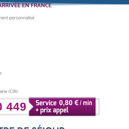
RRIVÉE EN FRANCE
ent personnalisé
e
aine (CIR)