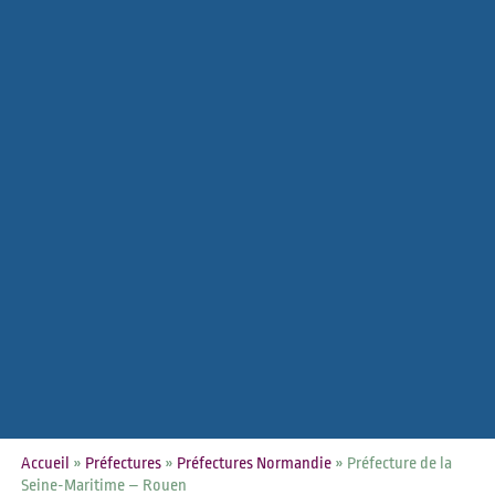
Accueil
»
Préfectures
»
Préfectures Normandie
»
Préfecture de la
Seine-Maritime – Rouen