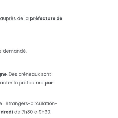
 auprès de la
préfecture de
tre demandé.
gne
. Des créneaux sont
acter la préfecture
par
e :
etrangers-circulation-
ndredi
de 7h30 à 9h30.