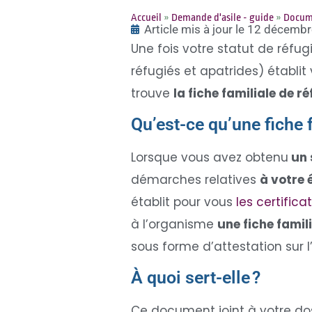
Accueil
»
Demande d'asile - guide
»
Docume
Article mis à jour le 12 décemb
Une fois votre statut de réfug
réfugiés et apatrides) établit
trouve
la fiche familiale de r
Qu’est-ce qu’une fiche 
Lorsque vous avez obtenu
un 
démarches relatives
à votre é
établit pour vous
les certifica
à l’organisme
une fiche famil
sous forme d’attestation sur 
À quoi sert-elle ?
Ce document joint à votre dos